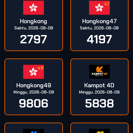
Hongkong
Hongkong47
Sabtu, 2026-08-08
Sabtu, 2026-08-08
2797
4197
Hongkong49
Kampot 4D
Minggu, 2026-08-09
Minggu, 2026-08-09
9806
5838