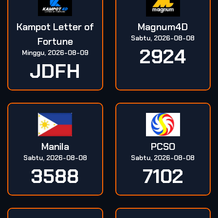
Kampot Letter of
Magnum4D
Sabtu, 2026-08-08
Fortune
2924
Minggu, 2026-08-09
JDFH
Manila
PCSO
Sabtu, 2026-08-08
Sabtu, 2026-08-08
3588
7102