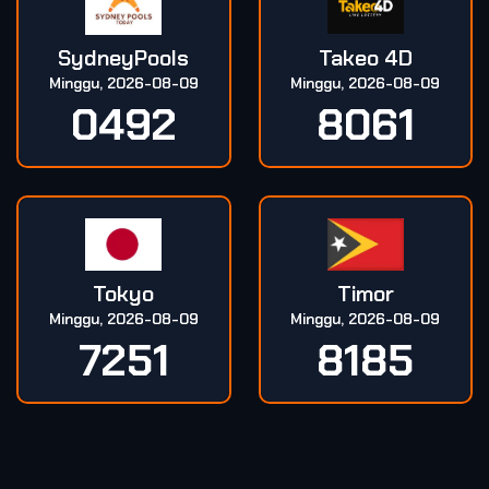
SydneyPools
Takeo 4D
Minggu, 2026-08-09
Minggu, 2026-08-09
0492
8061
Tokyo
Timor
Minggu, 2026-08-09
Minggu, 2026-08-09
7251
8185