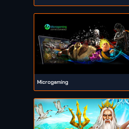
Microgaming