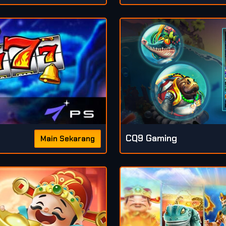
CQ9 Gaming
Main Sekarang