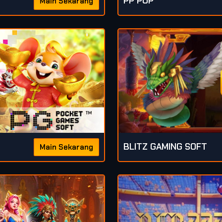
PP POP
Main Sekarang
BLITZ GAMING SOFT
Main Sekarang