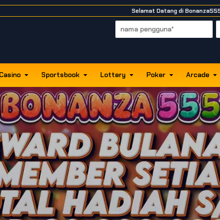
Selamat Datang di Bonanza555. Kami infokan untu
Casino
Sportsbook
Lottery
Poker
Arcade